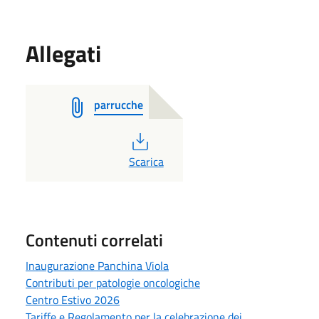
Allegati
parrucche
PDF
Scarica
Contenuti correlati
Inaugurazione Panchina Viola
Contributi per patologie oncologiche
Centro Estivo 2026
Tariffe e Regolamento per la celebrazione dei