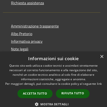
Richiesta assistenza
Amministrazione trasparente
Albo Pretorio
Informativa privacy
Note legali
×
Dichiarazione di accessibilità
Informazioni sui cookie
Questo sito web utilizza cookie tecnici e assimilati strettamente
necessari al corretto funzionamento e alla navigazione del sito,
nonché un cookie tecnico analitico al solo fine di elaborare
informazioni statistiche, aggregate e anonime.
RSS
Copyright © 2026 • Comune di
Per maggiori dettagli, può consultare la cookie policy al seguente
link
Accessibilità
Supino • Powered by
Privacy
Municipium
Accesso
•
RIFIUTA TUTTO
ACCETTA TUTTO
Cookie
redazione
Mappa del sito
MOSTRA DETTAGLI