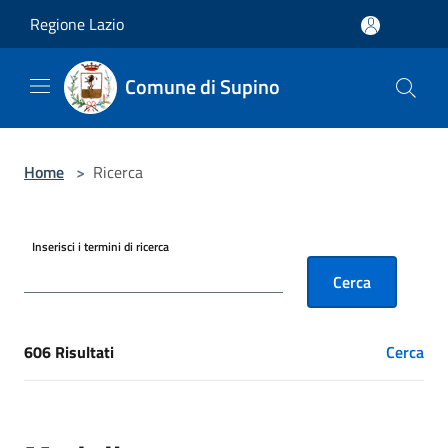
Salta al contenuto principale
Regione Lazio
Comune di Supino
Home
>
Ricerca
Inserisci i termini di ricerca
Cerca
606 Risultati
Cerca
[results] Risultati