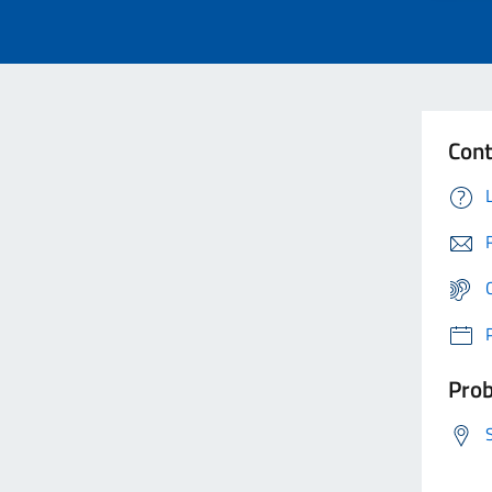
Cont
Prob