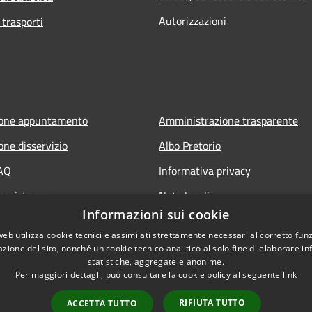
Autorizzazioni
 trasporti
ione appuntamento
Amministrazione trasparente
one disservizio
Albo Pretorio
FAQ
Informativa privacy
 assistenza
Note legali
Informazioni sui cookie
Dichiarazione di accessibilità
web utilizza cookie tecnici e assimilati strettamente necessari al corretto fu
azione del sito, nonché un cookie tecnico analitico al solo fine di elaborare i
statistiche, aggregate e anonime.
Per maggiori dettagli, può consultare la cookie policy al seguente
link
RIFIUTA TUTTO
ACCETTA TUTTO