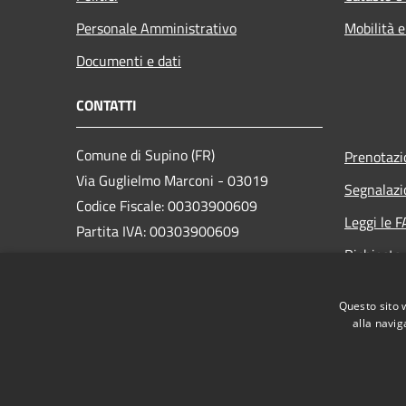
Personale Amministrativo
Mobilità e
Documenti e dati
CONTATTI
Comune di Supino (FR)
Prenotaz
Via Guglielmo Marconi - 03019
Segnalazi
Codice Fiscale: 00303900609
Leggi le 
Partita IVA: 00303900609
Richiesta
PEC:
comune.supino@legalmail.it
Questo sito 
Centralino Unico: +39 0775 226001
alla navig