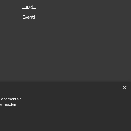
Luoghi
Eventi
×
nzionamento e
nformazioni