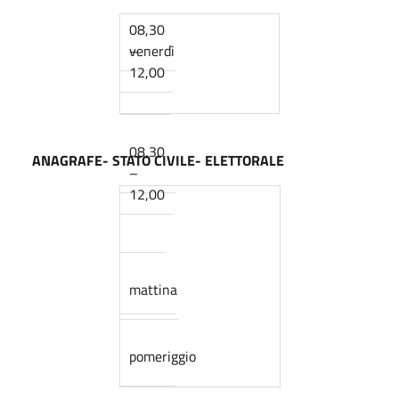
08,30
–
venerdì
12,00
08,30
ANAGRAFE- STATO CIVILE- ELETTORALE
–
12,00
mattina
pomeriggio