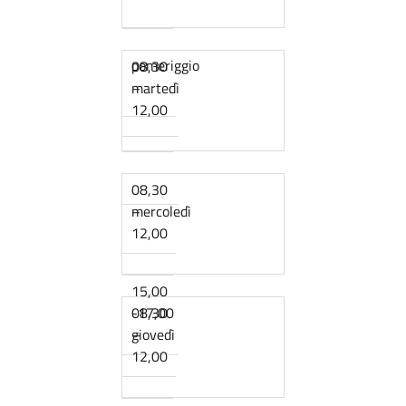
pomeriggio
08,30
–
martedì
12,00
08,30
–
mercoledì
12,00
15,00
-17,00
08,30
–
giovedì
12,00