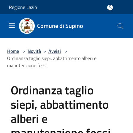
Salta al contenuto principale
Regione Lazio
Comune di Supino
Home
>
Novità
>
Avvisi
>
Ordinanza taglio siepi, abbattimento alberi e
manutenzione fossi
Ordinanza taglio
siepi, abbattimento
alberi e
manutenzione fossi