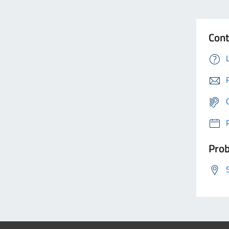
Cont
Prob