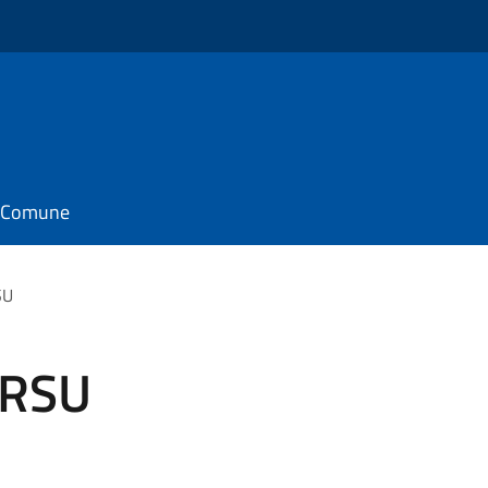
il Comune
SU
 RSU