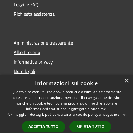
Leggi le FAQ
Richiesta assistenza
Amministrazione trasparente
Albo Pretorio
Informativa privacy
Note legali
×
Dichiarazione di accessibilità
Informazioni sui cookie
Questo sito web utilizza cookie tecnici e assimilati strettamente
necessari al corretto funzionamento e alla navigazione del sito,
nonché un cookie tecnico analitico al solo fine di elaborare
informazioni statistiche, aggregate e anonime.
RSS
Copyright © 2026 • Comune di
Per maggiori dettagli, può consultare la cookie policy al seguente
link
Accessibilità
Supino • Powered by
Privacy
Municipium
Accesso
•
RIFIUTA TUTTO
ACCETTA TUTTO
Cookie
redazione