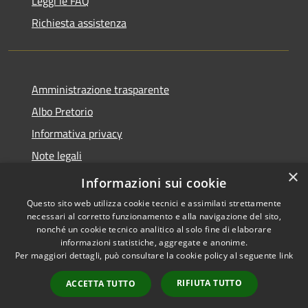
Leggi le FAQ
Richiesta assistenza
Amministrazione trasparente
Albo Pretorio
Informativa privacy
Note legali
×
Dichiarazione di accessibilità
Informazioni sui cookie
Questo sito web utilizza cookie tecnici e assimilati strettamente
necessari al corretto funzionamento e alla navigazione del sito,
nonché un cookie tecnico analitico al solo fine di elaborare
informazioni statistiche, aggregate e anonime.
RSS
Copyright © 2026 • Comune di
Per maggiori dettagli, può consultare la cookie policy al seguente
link
Accessibilità
Supino • Powered by
Privacy
Municipium
Accesso
•
RIFIUTA TUTTO
ACCETTA TUTTO
Cookie
redazione