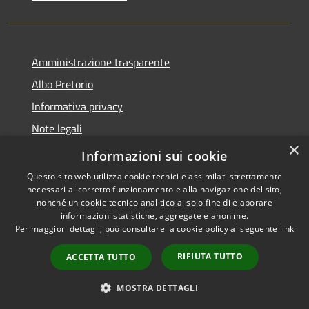
Amministrazione trasparente
Albo Pretorio
Informativa privacy
Note legali
×
Dichiarazione di accessibilità
Informazioni sui cookie
Questo sito web utilizza cookie tecnici e assimilati strettamente
necessari al corretto funzionamento e alla navigazione del sito,
nonché un cookie tecnico analitico al solo fine di elaborare
informazioni statistiche, aggregate e anonime.
RSS
Copyright © 2026 • Comune di
Per maggiori dettagli, può consultare la cookie policy al seguente
link
Accessibilità
Supino • Powered by
Privacy
Municipium
Accesso
•
RIFIUTA TUTTO
ACCETTA TUTTO
Cookie
redazione
Mappa del sito
MOSTRA DETTAGLI