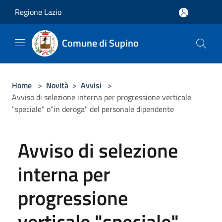
Salta al contenuto principale
Regione Lazio
Comune di Supino
Home
>
Novità
>
Avvisi
>
Avviso di selezione interna per progressione verticale
"speciale" o"in deroga" del personale dipendente
Avviso di selezione
interna per
progressione
verticale "speciale"