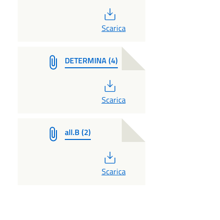
PDF
Scarica
DETERMINA (4)
PDF
Scarica
all.B (2)
PDF
Scarica