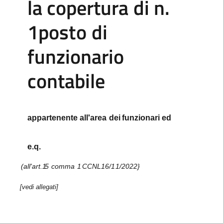
la
copertura
di
n.
1
posto
di
funzionario
contabile
appartenente
all'area
dei
funzionari
ed
e.q.
(all'art
.
1
5
comma
1
CCNL16/
1
1/2022}
[vedi allegati]