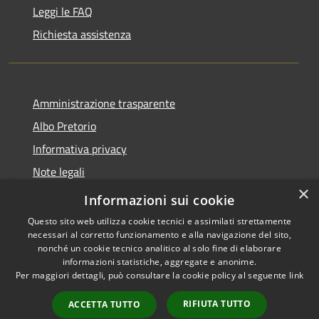
Leggi le FAQ
Richiesta assistenza
Amministrazione trasparente
Albo Pretorio
Informativa privacy
Note legali
×
Dichiarazione di accessibilità
Informazioni sui cookie
Questo sito web utilizza cookie tecnici e assimilati strettamente
necessari al corretto funzionamento e alla navigazione del sito,
nonché un cookie tecnico analitico al solo fine di elaborare
informazioni statistiche, aggregate e anonime.
RSS
Copyright © 2026 • Comune di
Per maggiori dettagli, può consultare la cookie policy al seguente
link
Accessibilità
Supino • Powered by
Privacy
Municipium
Accesso
•
RIFIUTA TUTTO
ACCETTA TUTTO
Cookie
redazione